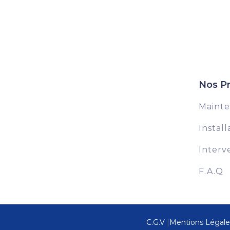
disjoncteur selon l’ampérage souhaitée.
Nos Pr
Maint
Install
Interv
F.A.Q
C.G.V
|
Mentions Légale