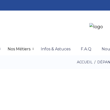
Nos Métiers
Infos & Astuces
F.A.Q
Nou
ACCUEIL
/
DÉPAN