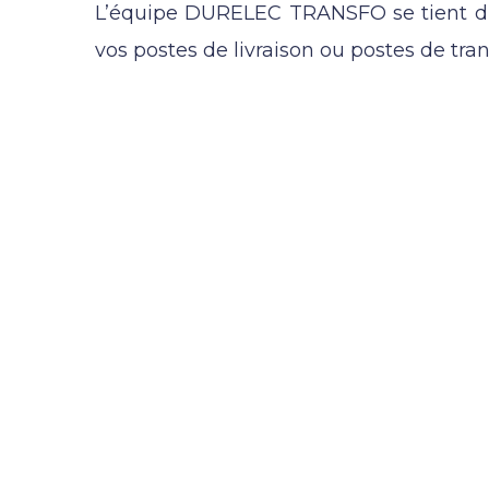
L’équipe DURELEC TRANSFO se tient dis
vos postes de livraison ou postes de tra
DEPANNAGE HTA
Dépannage par
DU
TRANSFO