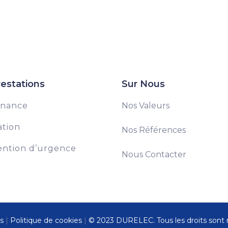
estations
Sur Nous
enance
Nos Valeurs
ation
Nos Références
ention d’urgence
Nous Contacter
s
|
Politique de cookies
|
© 2023 DURELEC. Tous les droits sont 