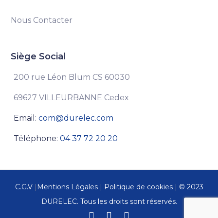
Nous Contacter
Siège Social
200 rue Léon Blum CS 60030
69627 VILLEURBANNE Cedex
Email:
com@durelec.com
Téléphone:
04 37 72 20 20
C.G.V
|
Mentions Légales
|
Politique de cookies
|
© 2023
DURELEC. Tous les droits sont réservés.