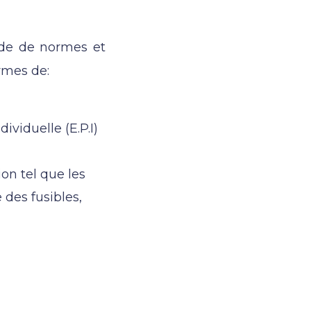
ude de normes et
rmes de:
ividuelle (E.P.I)
ion tel que les
 des fusibles,