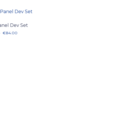
anel Dev Set
00
Plage de prix : €61.00 à €84.00
–
€
84.00