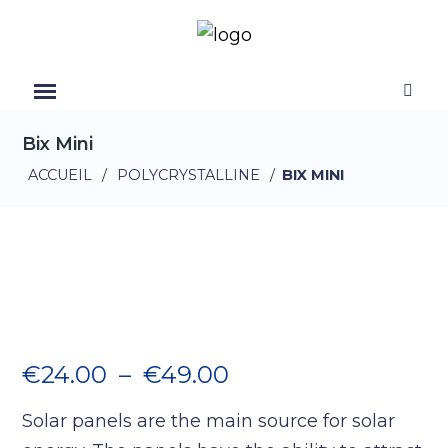
Bix Mini
ACCUEIL
/
POLYCRYSTALLINE
/
BIX MINI
Plage de prix : €2
€
24.00
–
€
49.00
Solar panels are the main source for solar