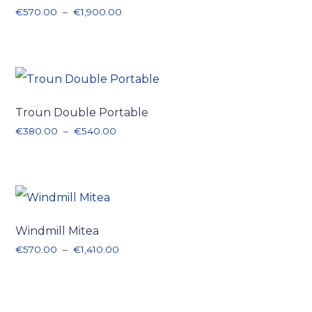
Plage de prix : €570.00 à €1,900.00
€
570.00
–
€
1,900.00
Troun Double Portable
Plage de prix : €380.00 à €540.00
€
380.00
–
€
540.00
Windmill Mitea
Plage de prix : €570.00 à €1,410.00
€
570.00
–
€
1,410.00