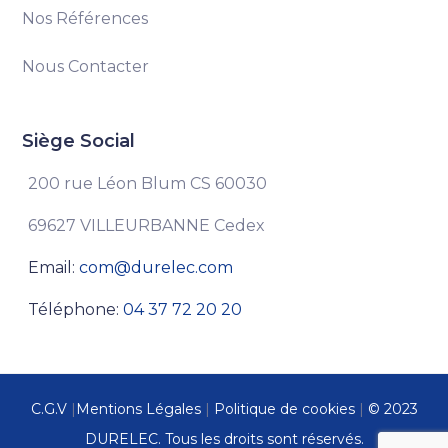
Nos Références
Nous Contacter
Siège Social
200 rue Léon Blum CS 60030
69627 VILLEURBANNE Cedex
Email:
com@durelec.com
Téléphone:
04 37 72 20 20
C.G.V
|
Mentions Légales
|
Politique de cookies
|
© 2023
DURELEC. Tous les droits sont réservés.