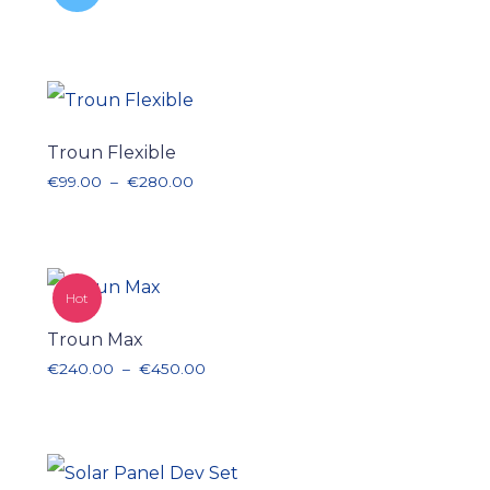
Troun Flexible
Plage de prix : €99.00 à €280.00
€
99.00
–
€
280.00
Hot
Troun Max
Plage de prix : €240.00 à €450.00
€
240.00
–
€
450.00