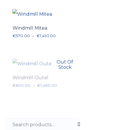
Windmill Mitea
Plage de prix : €570.00 à €1,410.00
€
570.00
–
€
1,410.00
Out Of
Stock
Windmill Outel
Plage de prix : €600.00 à €1,450.00
€
600.00
–
€
1,450.00
Search for: