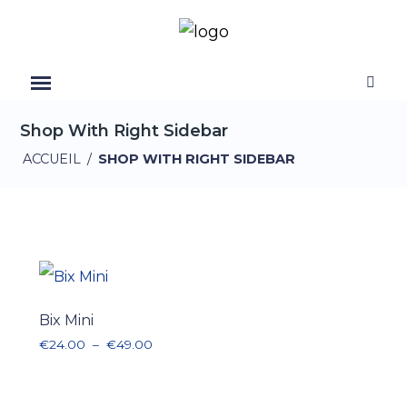
Shop With Right Sidebar
ACCUEIL
/
SHOP WITH RIGHT SIDEBAR
Bix Mini
Plage de prix : €24.00 à €49.00
€
24.00
–
€
49.00